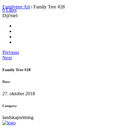
Familytree Art
/
Family Tree #28
0 Likes
D@niel
Previous
Next
Family Tree #28
Date:
27. oktober 2018
Category:
landskapsritning