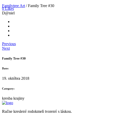
Familytree Art
/
Family Tree #30
0 Likes
D@niel
Previous
Next
Family Tree #30
Date:
19. októbra 2018
Category:
kresba krajiny
Ručne kreslený rodokmeň tvorený s láskou.